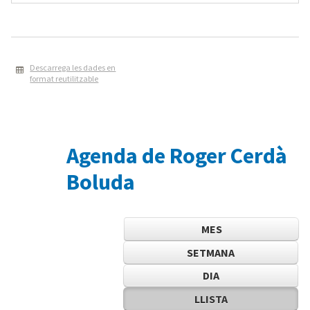
Descarrega les dades en
format reutilitzable
Agenda de Roger Cerdà
Boluda
MES
SETMANA
DIA
LLISTA