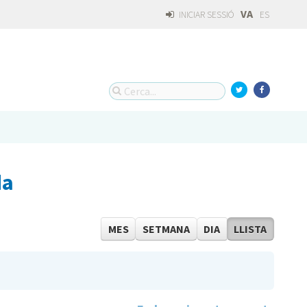
VA
INICIAR SESSIÓ
ES
da
MES
SETMANA
DIA
LLISTA