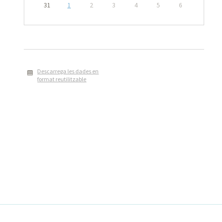
31
1
2
3
4
5
6
Descarrega les dades en
format reutilitzable