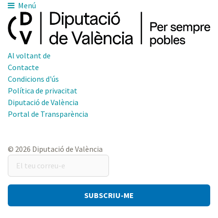
Menú
Al voltant de
Contacte
Condicions d'ús
Política de privacitat
Diputació de València
Portal de Transparència
© 2026 Diputació de València
El
teu
correu-
e