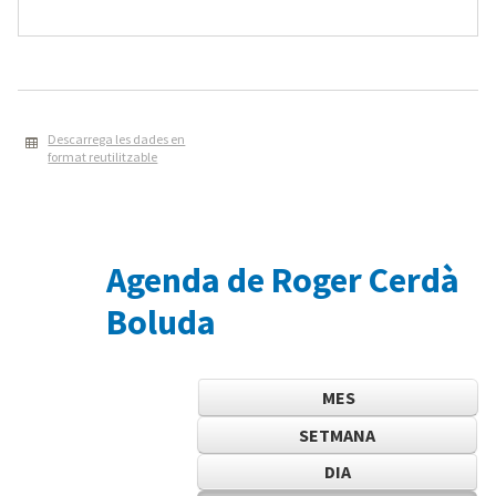
Descarrega les dades en
format reutilitzable
Agenda de Roger Cerdà
Boluda
MES
SETMANA
DIA