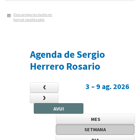
Descarrega les dades en
format reutilitzable
Agenda de Sergio
Herrero Rosario
3 – 9 ag. 2026
AVUI
12am
MES
1am
SETMANA
2am
DIA