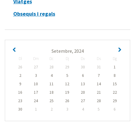
Viatges
Obsequis i regals
Setembre, 2024
Dl
Dm
Dc
Dj
Dv
Ds
Dg
26
27
28
29
30
31
1
2
3
4
5
6
7
8
9
10
11
12
13
14
15
16
17
18
19
20
21
22
23
24
25
26
27
28
29
30
1
2
3
4
5
6