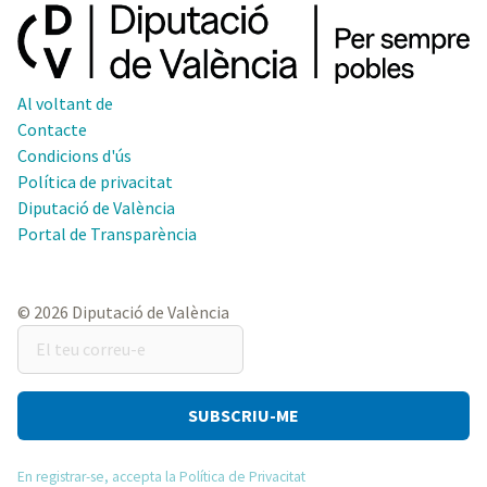
Al voltant de
Contacte
Condicions d'ús
Política de privacitat
Diputació de València
Portal de Transparència
© 2026 Diputació de València
El
teu
correu-
e
En registrar-se, accepta la Política de Privacitat