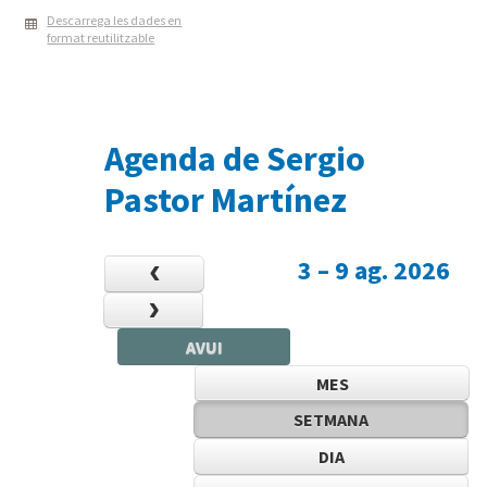
Descarrega les dades en
format reutilitzable
Agenda de Sergio
Pastor Martínez
3 – 9 ag. 2026
AVUI
12am
MES
1am
SETMANA
2am
DIA
3am