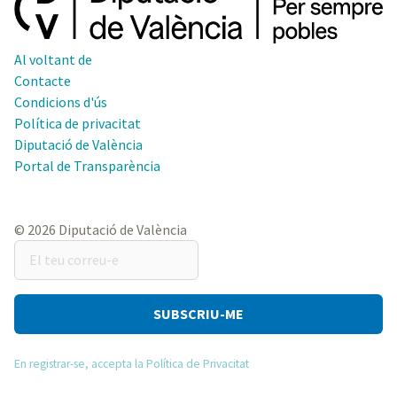
Al voltant de
Contacte
Condicions d'ús
Política de privacitat
Diputació de València
Portal de Transparència
© 2026 Diputació de València
El
teu
correu-
e
En registrar-se, accepta la Política de Privacitat