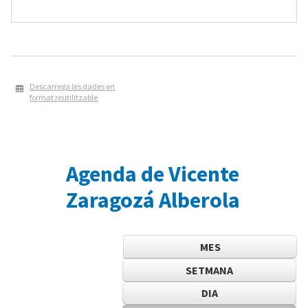
Descarrega les dades en
format reutilitzable
Agenda de Vicente
Zaragozá Alberola
MES
SETMANA
DIA