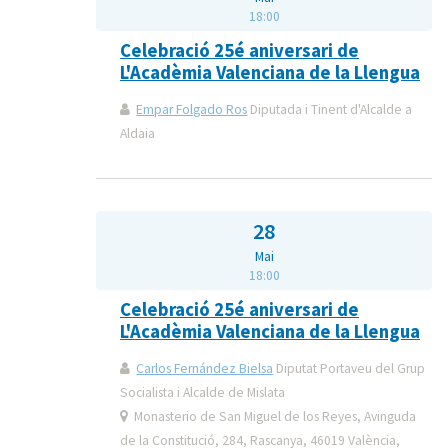
18:00
Celebració 25é aniversari de
L'Acadèmia Valenciana de la Llengua
Empar Folgado Ros
Diputada i Tinent d'Alcalde a
Aldaia
28
Mai
18:00
Celebració 25é aniversari de
L'Acadèmia Valenciana de la Llengua
Carlos Fernández Bielsa
Diputat Portaveu del Grup
Socialista i Alcalde de Mislata
Monasterio de San Miguel de los Reyes, Avinguda
de la Constitució, 284, Rascanya, 46019 València,