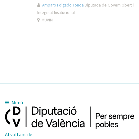
Amparo Folgado Tonda
Diputada de Govern Obert i
Integritat Institucional
MUVIM
Menú
Al voltant de