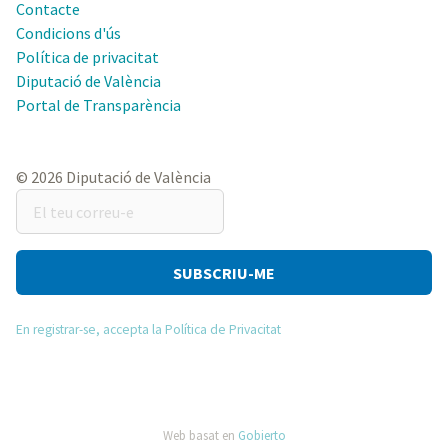
Contacte
Condicions d'ús
Política de privacitat
Diputació de València
Portal de Transparència
© 2026 Diputació de València
El
teu
correu-
e
En registrar-se, accepta la Política de Privacitat
Web basat en
Gobierto