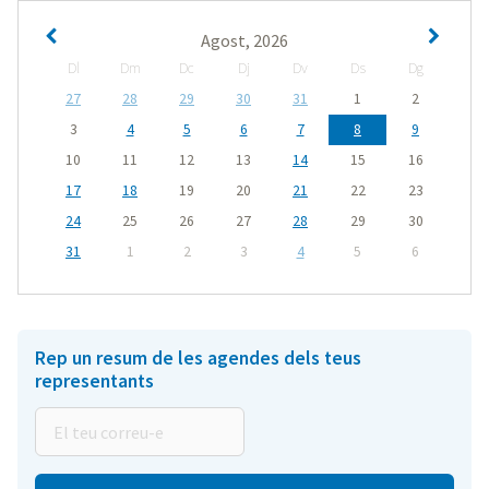
Agost, 2026
Dl
Dm
Dc
Dj
Dv
Ds
Dg
27
28
29
30
31
1
2
3
4
5
6
7
8
9
10
11
12
13
14
15
16
17
18
19
20
21
22
23
24
25
26
27
28
29
30
31
1
2
3
4
5
6
Rep un resum de les agendes dels teus
representants
El
teu
correu-