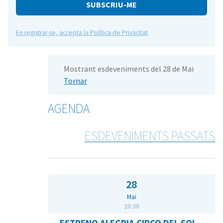
e
En registrar-se, accepta la Política de Privacitat
Mostrant esdeveniments del 28 de Mai
Tornar
AGENDA
ESDEVENIMENTS PASSATS
28
Mai
20:30