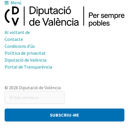
Menú
Al voltant de
Contacte
Condicions d'ús
Política de privacitat
Diputació de València
Portal de Transparència
© 2026 Diputació de València
El
teu
correu-
e