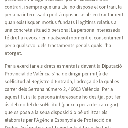
contrari, i sempre que una Llei no dispose el contrari, la
persona interessada podrà oposar-se al seu tractament
quan existisquen motius fundats i legítims relatius a
una concreta situació personal La persona interessada
té dret a revocar en qualsevol moment el consentiment
per a qualsevol dels tractaments per als quals l’ha
atorgat.
Per a exercitar els drets esmentats davant la Diputació
Provincial de València s’ha de dirigir per mitjà de
sol·licitud al Registre d’Entrada, l’adreça de la qual és
carrer dels Serrans número 2, 46003 València. Per a
aquest fi, i si la persona interessada ho desitja, pot fer
ús del model de sol·licitud (punxeu per a descarregar)
que es posa a la seua disposició o bé utilitzar els
elaborats per l’Agència Espanyola de Protecció de
Dades. Així mateix, pot tramitar la dita sol·licitud a