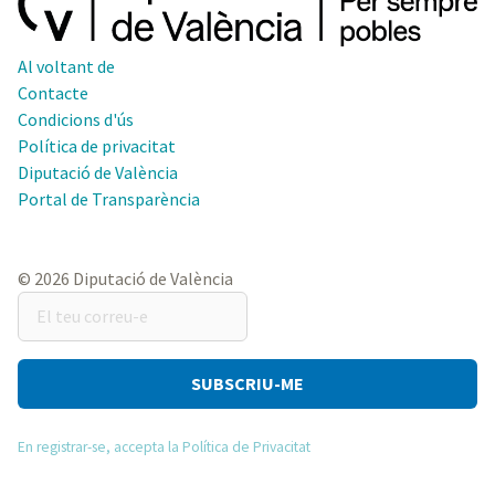
Al voltant de
Contacte
Condicions d'ús
Política de privacitat
Diputació de València
Portal de Transparència
© 2026 Diputació de València
El
teu
correu-
e
En registrar-se, accepta la Política de Privacitat