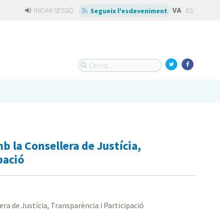
VA
INICIAR SESSIÓ
ES
Segueix l'esdeveniment
b la Consellera de Justícia,
pació
ra de Justícia, Transparència i Participació