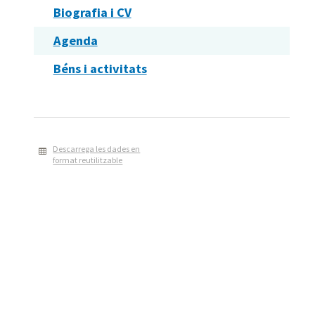
Biografia i CV
Agenda
Béns i activitats
Descarrega les dades en
format reutilitzable