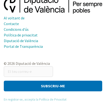
Al voltant de
Contacte
Condicions d'ús
Política de privacitat
Diputació de València
Portal de Transparència
© 2026 Diputació de València
El
teu
correu-
e
En registrar-se, accepta la Política de Privacitat