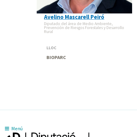
Avelino Mascarell Peiró
Diputado del área de Medio Ambiente,
Prevención de Riesgos Forestales y Desarrollo
Rural
LLOC
BIOPARC
Menú