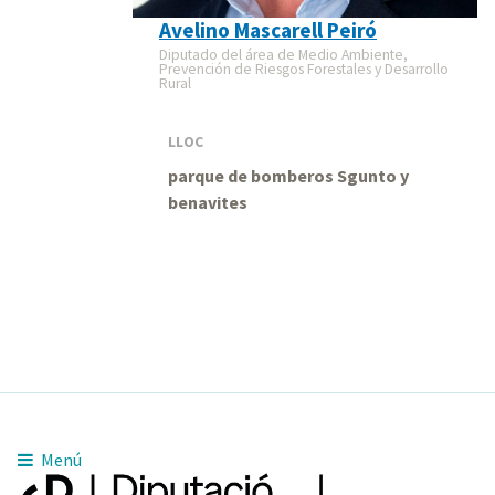
Avelino Mascarell Peiró
Diputado del área de Medio Ambiente,
Prevención de Riesgos Forestales y Desarrollo
Rural
LLOC
parque de bomberos Sgunto y
benavites
Menú