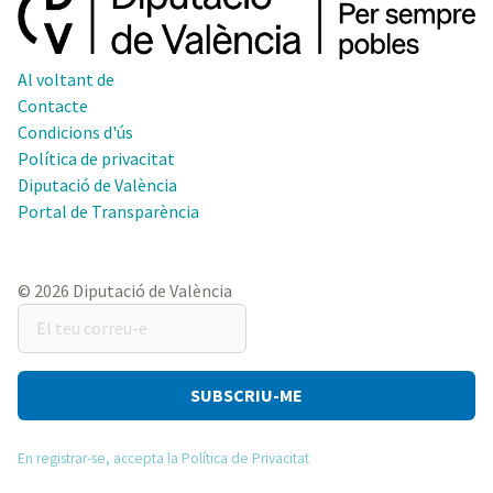
Al voltant de
Contacte
Condicions d'ús
Política de privacitat
Diputació de València
Portal de Transparència
© 2026 Diputació de València
El
teu
correu-
e
En registrar-se, accepta la Política de Privacitat