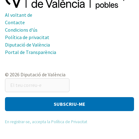
Al voltant de
Contacte
Condicions d'ús
Política de privacitat
Diputació de València
Portal de Transparència
© 2026 Diputació de València
El
teu
correu-
e
En registrar-se, accepta la Política de Privacitat