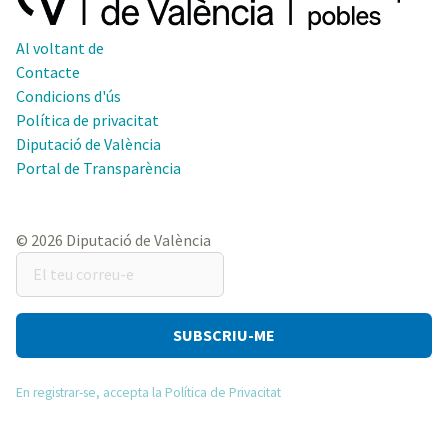
Al voltant de
Contacte
Condicions d'ús
Política de privacitat
Diputació de València
Portal de Transparència
© 2026 Diputació de València
El
teu
correu-
e
En registrar-se, accepta la Política de Privacitat