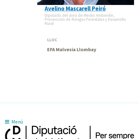
Avelino Mascarell Peiró
Diputado del área de Medio Ambiente,
Prevención de Riesgos Forestales y Desarrollo
Rural
LLOC
EFA Malvesia Llombay
Menú