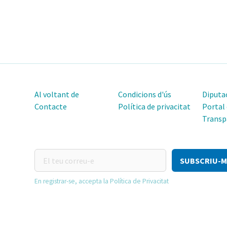
Al voltant de
Condicions d'ús
Diputac
Contacte
Política de privacitat
Portal
Transp
El
teu
correu-
En registrar-se, accepta la Política de Privacitat
e