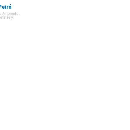
Peiró
o Ambiente,
stales y