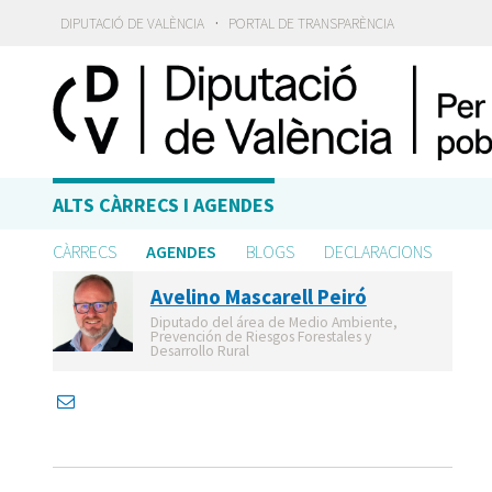
·
DIPUTACIÓ DE VALÈNCIA
PORTAL DE TRANSPARÈNCIA
ALTS CÀRRECS I AGENDES
CÀRRECS
AGENDES
BLOGS
DECLARACIONS
Avelino Mascarell Peiró
Diputado del área de Medio Ambiente,
Prevención de Riesgos Forestales y
Desarrollo Rural