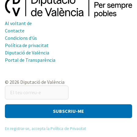
Al voltant de
Contacte
Condicions d'ús
Política de privacitat
Diputació de València
Portal de Transparència
© 2026 Diputació de València
El
teu
correu-
e
En registrar-se, accepta la Política de Privacitat