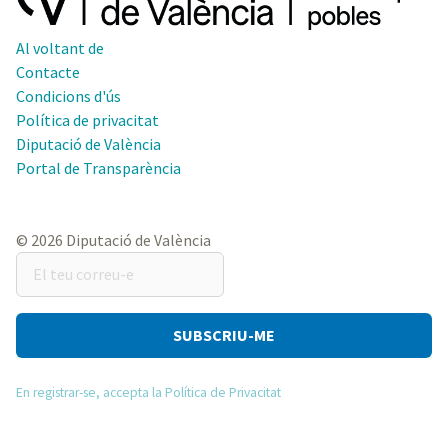
Al voltant de
Contacte
Condicions d'ús
Política de privacitat
Diputació de València
Portal de Transparència
© 2026 Diputació de València
El
teu
correu-
e
En registrar-se, accepta la Política de Privacitat