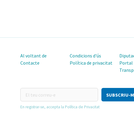
Al voltant de
Condicions d'ús
Diputac
Contacte
Política de privacitat
Portal
Transp
El
teu
correu-
En registrar-se, accepta la Política de Privacitat
e