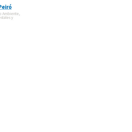
Peiró
o Ambiente,
stales y