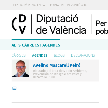
·
DIPUTACIÓ DE VALÈNCIA
PORTAL DE TRANSPARÈNCIA
ALTS CÀRRECS I AGENDES
CÀRRECS
AGENDES
BLOGS
DECLARACIONS
Avelino Mascarell Peiró
Diputado del área de Medio Ambiente,
Prevención de Riesgos Forestales y
Desarrollo Rural