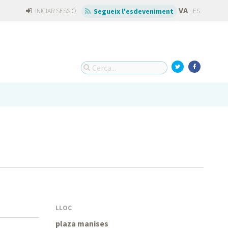
VA
INICIAR SESSIÓ
ES
Segueix l'esdeveniment
LLOC
plaza manises