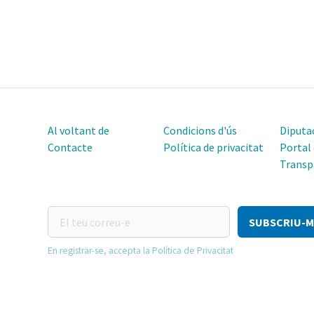
Al voltant de
Condicions d'ús
Diputac
Contacte
Política de privacitat
Portal
Transp
El
teu
correu-
En registrar-se, accepta la Política de Privacitat
e