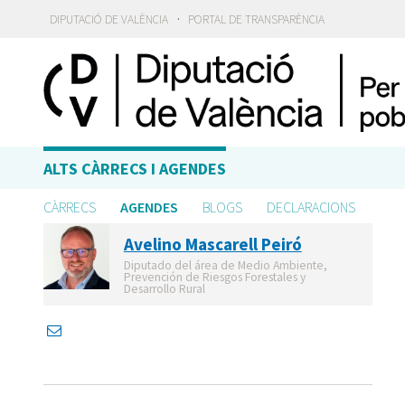
·
DIPUTACIÓ DE VALÈNCIA
PORTAL DE TRANSPARÈNCIA
ALTS CÀRRECS I AGENDES
CÀRRECS
AGENDES
BLOGS
DECLARACIONS
Avelino Mascarell Peiró
Diputado del área de Medio Ambiente,
Prevención de Riesgos Forestales y
Desarrollo Rural