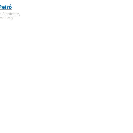
Peiró
o Ambiente,
stales y