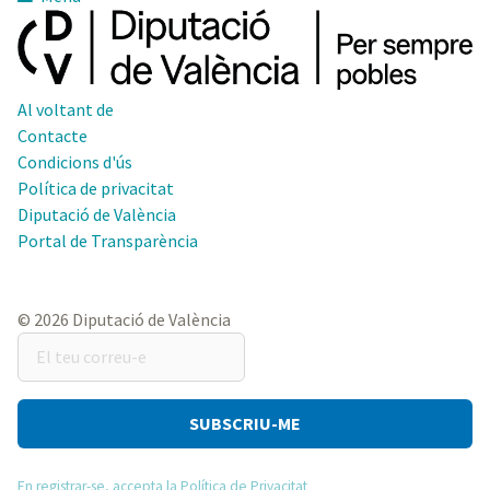
Al voltant de
Contacte
Condicions d'ús
Política de privacitat
Diputació de València
Portal de Transparència
© 2026 Diputació de València
El
teu
correu-
e
En registrar-se, accepta la Política de Privacitat