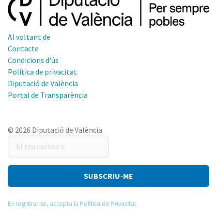
Al voltant de
Contacte
Condicions d'ús
Política de privacitat
Diputació de València
Portal de Transparència
© 2026 Diputació de València
El
teu
correu-
e
En registrar-se, accepta la Política de Privacitat