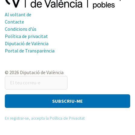
Al voltant de
Contacte
Condicions d'ús
Política de privacitat
Diputació de València
Portal de Transparència
© 2026 Diputació de València
El
teu
correu-
e
En registrar-se, accepta la Política de Privacitat