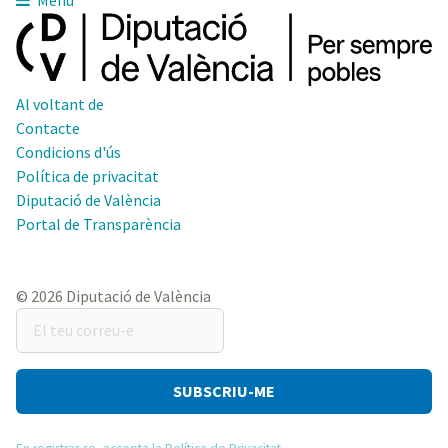
Menú
Al voltant de
Contacte
Condicions d'ús
Política de privacitat
Diputació de València
Portal de Transparència
© 2026 Diputació de València
El
teu
correu-
e