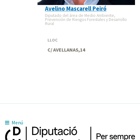
Avelino Mascarell Peiró
Diputado del área de Medio Ambiente,
Prevención de Riesgos Forestales y Desarrollo
Rural
LLOC
C/ AVELLANAS,14
Menú