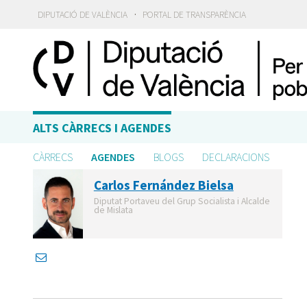
·
DIPUTACIÓ DE VALÈNCIA
PORTAL DE TRANSPARÈNCIA
ALTS CÀRRECS I AGENDES
CÀRRECS
AGENDES
BLOGS
DECLARACIONS
Carlos Fernández Bielsa
Diputat Portaveu del Grup Socialista i Alcalde
de Mislata