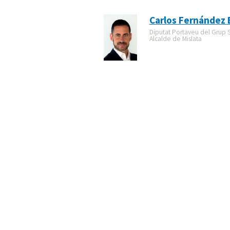
Carlos Fernández 
Diputat Portaveu del Grup So
Alcalde de Mislata