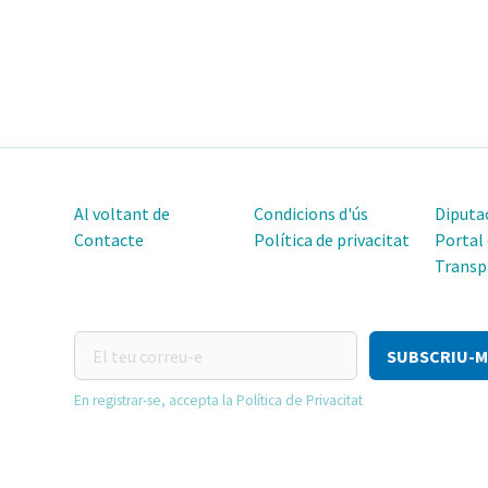
Al voltant de
Condicions d'ús
Diputac
Contacte
Política de privacitat
Portal
Transp
El
teu
correu-
En registrar-se, accepta la Política de Privacitat
e