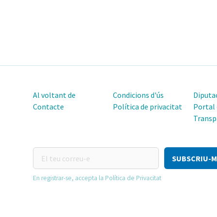
Al voltant de
Condicions d'ús
Diputac
Contacte
Política de privacitat
Portal
Transp
El
teu
correu-
En registrar-se, accepta la Política de Privacitat
e