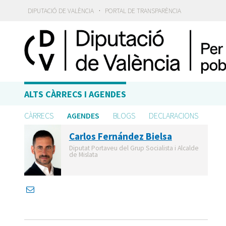
·
DIPUTACIÓ DE VALÈNCIA
PORTAL DE TRANSPARÈNCIA
ALTS CÀRRECS I AGENDES
CÀRRECS
AGENDES
BLOGS
DECLARACIONS
Carlos Fernández Bielsa
Diputat Portaveu del Grup Socialista i Alcalde
de Mislata