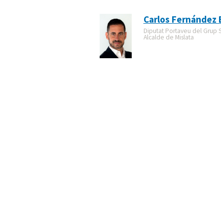
Carlos Fernández 
Diputat Portaveu del Grup So
Alcalde de Mislata