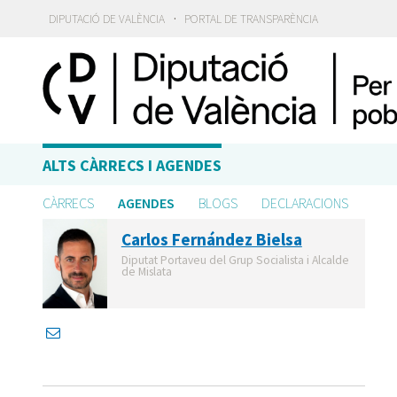
·
DIPUTACIÓ DE VALÈNCIA
PORTAL DE TRANSPARÈNCIA
ALTS CÀRRECS I AGENDES
CÀRRECS
AGENDES
BLOGS
DECLARACIONS
Carlos Fernández Bielsa
Diputat Portaveu del Grup Socialista i Alcalde
de Mislata