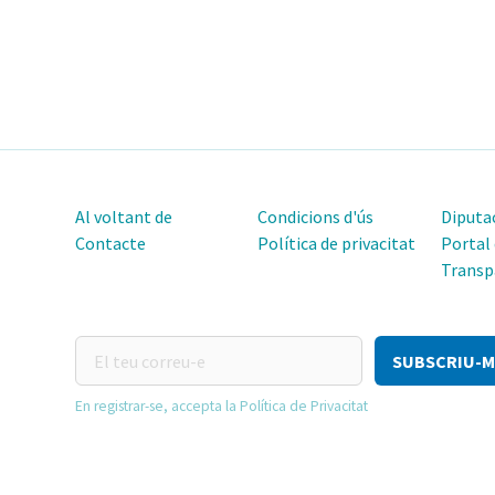
Al voltant de
Condicions d'ús
Diputac
Contacte
Política de privacitat
Portal
Transp
El
teu
correu-
En registrar-se, accepta la Política de Privacitat
e