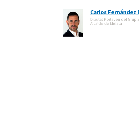
Carlos Fernández 
Diputat Portaveu del Grup So
Alcalde de Mislata