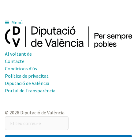
Menú
Al voltant de
Contacte
Condicions d'ús
Política de privacitat
Diputació de València
Portal de Transparència
© 2026 Diputació de València
El
teu
correu-