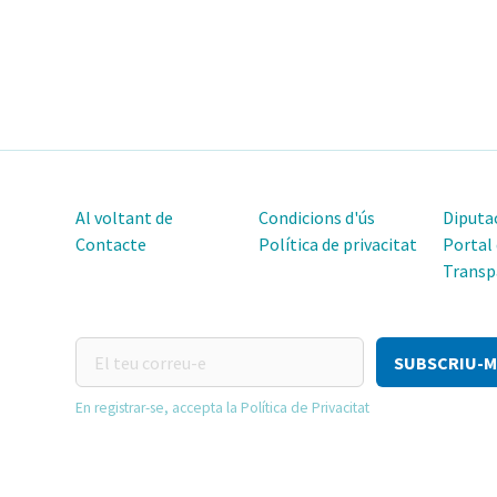
Al voltant de
Condicions d'ús
Diputac
Contacte
Política de privacitat
Portal
Transp
El
teu
correu-
En registrar-se, accepta la Política de Privacitat
e