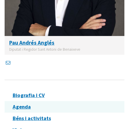
Pau Andrés Anglés
Diputat i Regidor Sant Antoni de Benaixeve
Biografia i CV
Agenda
Béns i activitats