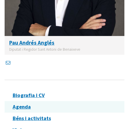
Pau Andrés Anglés
Diputat i Regidor Sant Antoni de Benaixeve
Biografia i CV
Agenda
Béns i activitats