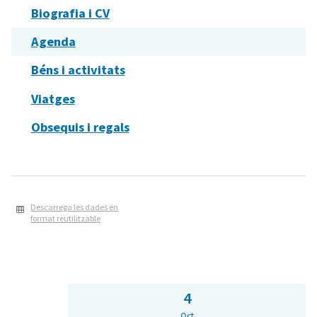
Biografia i CV
Agenda
Béns i activitats
Viatges
Obsequis i regals
Descarrega les dades en
format reutilitzable
4
Oct