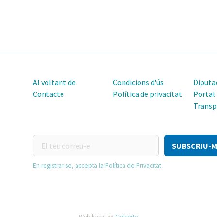
Al voltant de
Condicions d'ús
Diputac
Contacte
Política de privacitat
Portal
Transp
El
teu
correu-
En registrar-se, accepta la Política de Privacitat
e
Web basat en
Gobierto