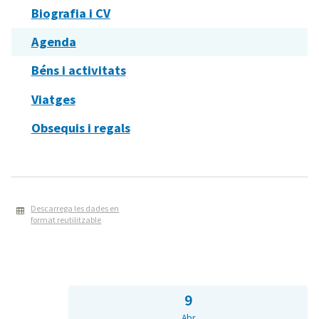
Biografia i CV
Agenda
Béns i activitats
Viatges
Obsequis i regals
Descarrega les dades en
format reutilitzable
9
Abr