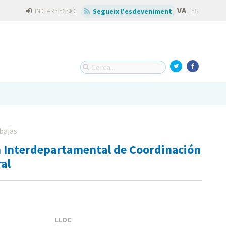
VA
INICIAR SESSIÓ
ES
Segueix l'esdeveniment
bajas
n Interdepartamental de Coordinación
al
LLOC