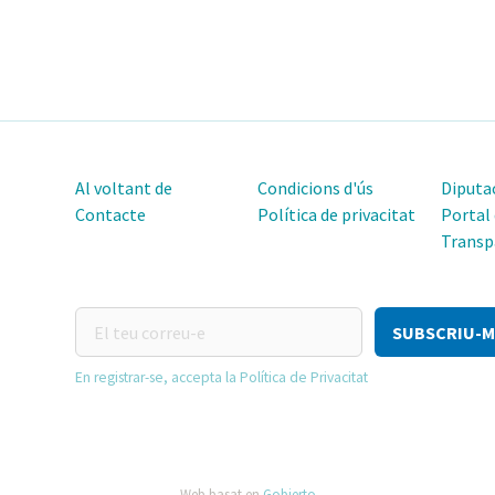
Al voltant de
Condicions d'ús
Diputac
Contacte
Política de privacitat
Portal
Transp
El
teu
correu-
En registrar-se, accepta la Política de Privacitat
e
Web basat en
Gobierto