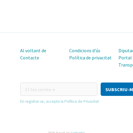
Al voltant de
Condicions d'ús
Diputac
Contacte
Política de privacitat
Portal
Transp
El
teu
correu-
En registrar-se, accepta la Política de Privacitat
e
Web basat en
Gobierto