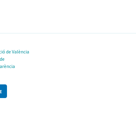
ió de València
 de
arència