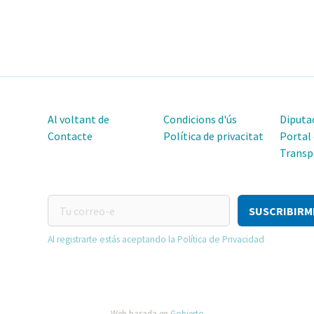
Al voltant de
Condicions d'ús
Diputac
Contacte
Política de privacitat
Portal
Transp
Tu
correo-
e
Al registrarte estás aceptando la Política de Privacidad
Web basada en
Gobierto