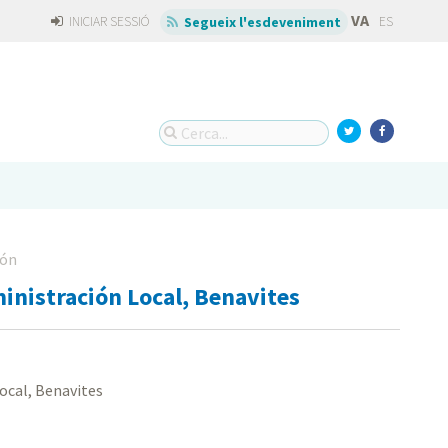
VA
INICIAR SESSIÓ
ES
Segueix l'esdeveniment
dón
inistración Local, Benavites
ocal, Benavites