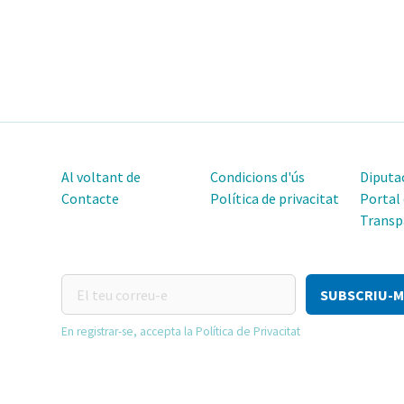
Al voltant de
Condicions d'ús
Diputac
Contacte
Política de privacitat
Portal
Transp
El
teu
correu-
En registrar-se, accepta la Política de Privacitat
e