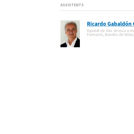
ASSISTENTS
Ricardo Gabaldón
Diputat de Asis. tècnica a mu
Formació, Bandes de Música