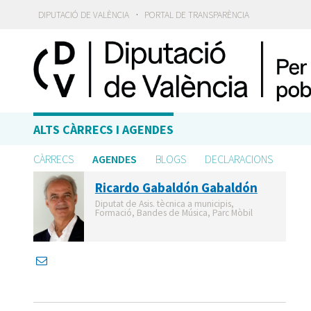
·
DIPUTACIÓ DE VALÈNCIA
PORTAL DE TRANSPARÈNCIA
ALTS CÀRRECS I AGENDES
CÀRRECS
AGENDES
BLOGS
DECLARACIONS
Ricardo Gabaldón Gabaldón
Diputat de Asis. tècnica a municipis,
Formació, Bandes de Música, Parc Mòbil