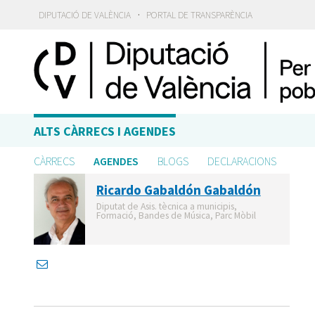
·
DIPUTACIÓ DE VALÈNCIA
PORTAL DE TRANSPARÈNCIA
ALTS CÀRRECS I AGENDES
CÀRRECS
AGENDES
BLOGS
DECLARACIONS
Ricardo Gabaldón Gabaldón
Diputat de Asis. tècnica a municipis,
Formació, Bandes de Música, Parc Mòbil