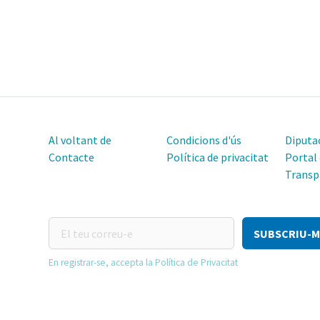
Al voltant de
Condicions d'ús
Diputac
Contacte
Política de privacitat
Portal
Transp
El
teu
correu-
En registrar-se, accepta la Política de Privacitat
e