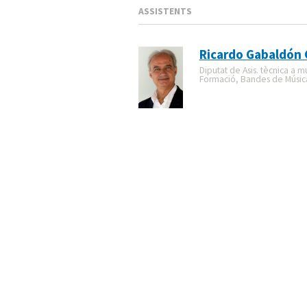
ASSISTENTS
Ricardo Gabaldón
Diputat de Asis. tècnica a mu
Formació, Bandes de Música