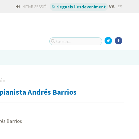
VA
INICIAR SESSIÓ
ES
Segueix l'esdeveniment
dón
 pianista Andrés Barrios
rés Barrios