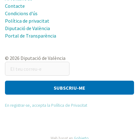
Contacte
Condicions d'ús
Política de privacitat
Diputació de València
Portal de Transparència
© 2026 Diputació de València
El
teu
correu-
e
En registrar-se, accepta la Política de Privacitat
Web basat en
Gobierto