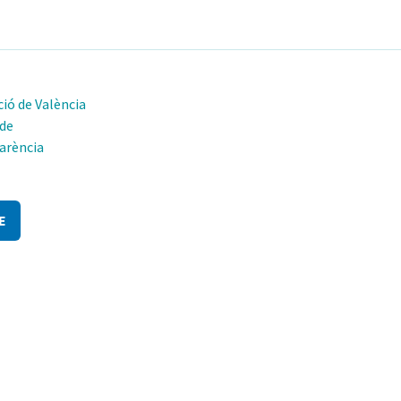
ió de València
 de
arència