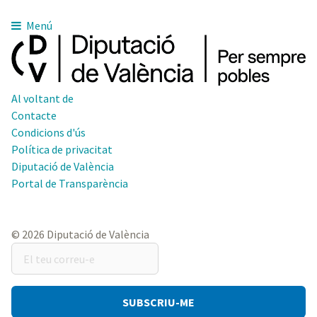
Menú
Al voltant de
Contacte
Condicions d'ús
Política de privacitat
Diputació de València
Portal de Transparència
© 2026 Diputació de València
El
teu
correu-
e