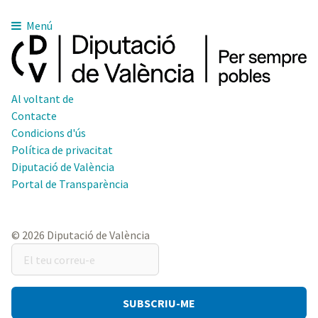
Menú
Al voltant de
Contacte
Condicions d'ús
Política de privacitat
Diputació de València
Portal de Transparència
© 2026 Diputació de València
El
teu
correu-
e