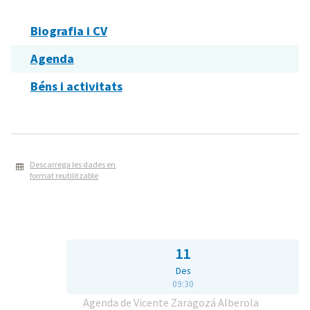
Biografia i CV
Agenda
Béns i activitats
Descarrega les dades en
format reutilitzable
11
Des
09:30
Agenda de Vicente Zaragozá Alberola