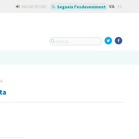
VA
INICIAR SESSIÓ
ES
Segueix l'esdeveniment
la
ta