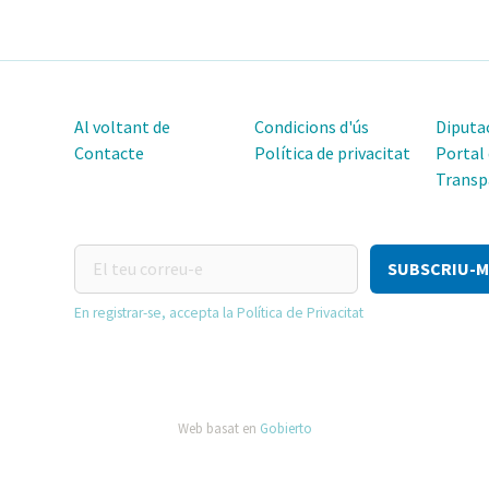
Al voltant de
Condicions d'ús
Diputac
Contacte
Política de privacitat
Portal
Transp
El
teu
correu-
En registrar-se, accepta la Política de Privacitat
e
Web basat en
Gobierto