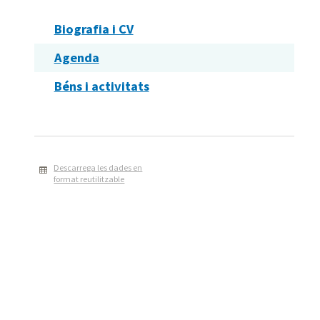
Biografia i CV
Agenda
Béns i activitats
Descarrega les dades en
format reutilitzable