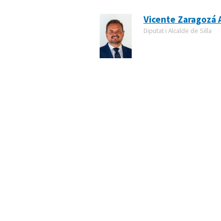
Vicente Zaragozá 
Diputat i Alcalde de Silla