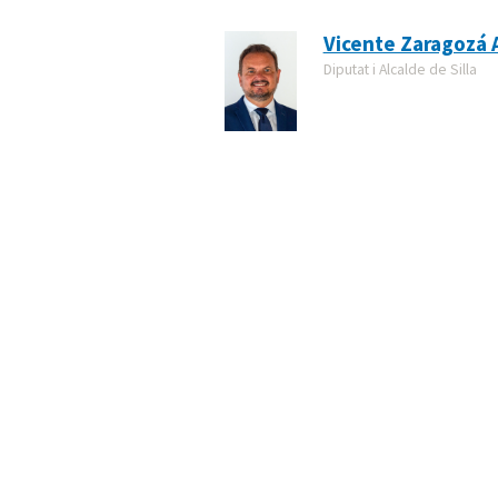
Vicente Zaragozá 
Diputat i Alcalde de Silla