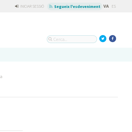
VA
INICIAR SESSIÓ
ES
Segueix l'esdeveniment
la