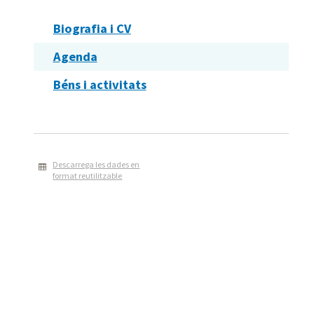
Biografia i CV
Agenda
Béns i activitats
Descarrega les dades en
format reutilitzable