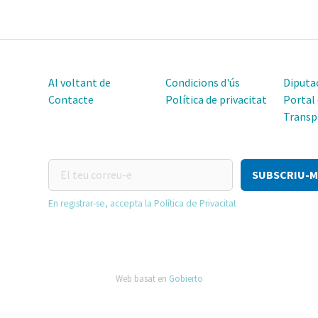
Al voltant de
Condicions d'ús
Diputac
Contacte
Política de privacitat
Portal
Transp
El
teu
correu-
En registrar-se, accepta la Política de Privacitat
e
Web basat en
Gobierto