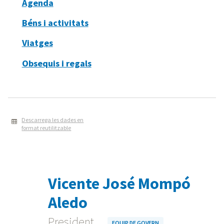
Agenda
Béns i activitats
Viatges
Obsequis i regals
Descarrega les dades en
format reutilitzable
Vicente José Mompó
Aledo
President
EQUIP DE GOVERN