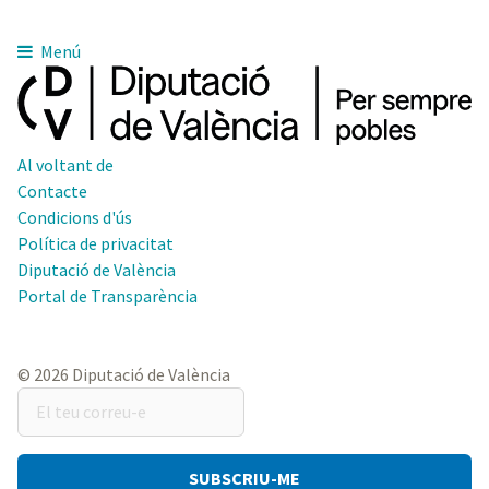
Menú
Al voltant de
Contacte
Condicions d'ús
Política de privacitat
Diputació de València
Portal de Transparència
© 2026 Diputació de València
El
teu
correu-
e