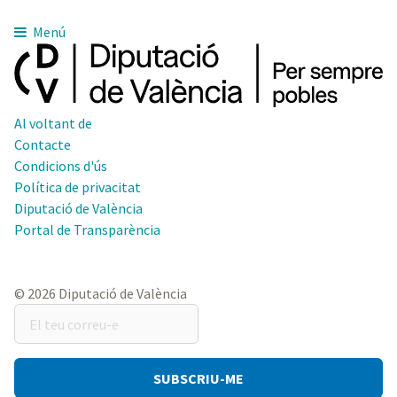
Menú
Al voltant de
Contacte
Condicions d'ús
Política de privacitat
Diputació de València
Portal de Transparència
© 2026 Diputació de València
El
teu
correu-
e