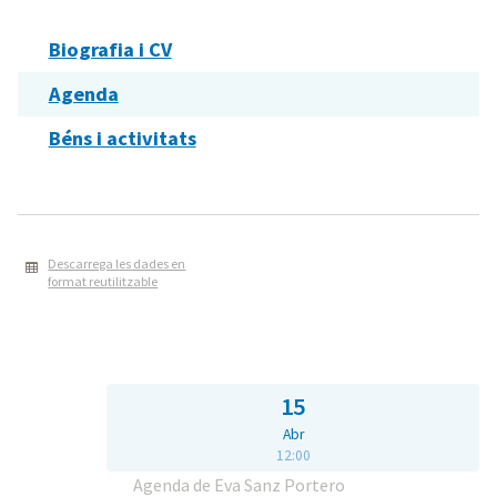
Biografia i CV
Agenda
Béns i activitats
Descarrega les dades en
format reutilitzable
15
Abr
12:00
Agenda de Eva Sanz Portero