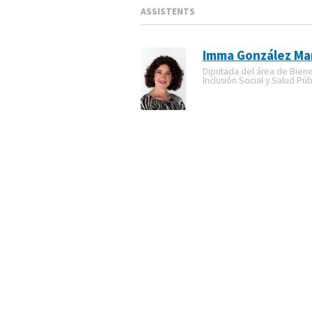
ASSISTENTS
Imma González Mar
Diputada del área de Biene
Inclusión Social y Salud Púb