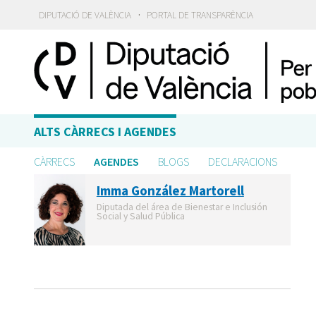
·
DIPUTACIÓ DE VALÈNCIA
PORTAL DE TRANSPARÈNCIA
ALTS CÀRRECS I AGENDES
CÀRRECS
AGENDES
BLOGS
DECLARACIONS
Imma González Martorell
Diputada del área de Bienestar e Inclusión
Social y Salud Pública