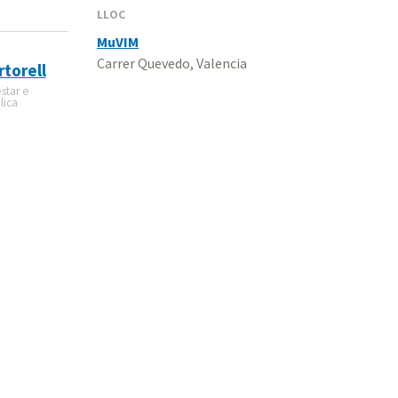
LLOC
MuVIM
Carrer Quevedo, Valencia
torell
star e
lica