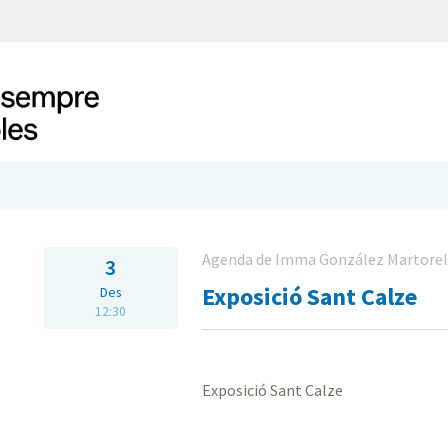
Agenda de Imma González Martorel
3
Exposició Sant Calze
Des
12:30
Exposició Sant Calze