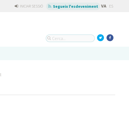
VA
INICIAR SESSIÓ
ES
Segueix l'esdeveniment
l