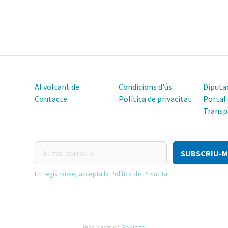
Al voltant de
Condicions d'ús
Diputac
Contacte
Política de privacitat
Portal
Transp
El
teu
correu-
En registrar-se, accepta la Política de Privacitat
e
Web basat en
Gobierto