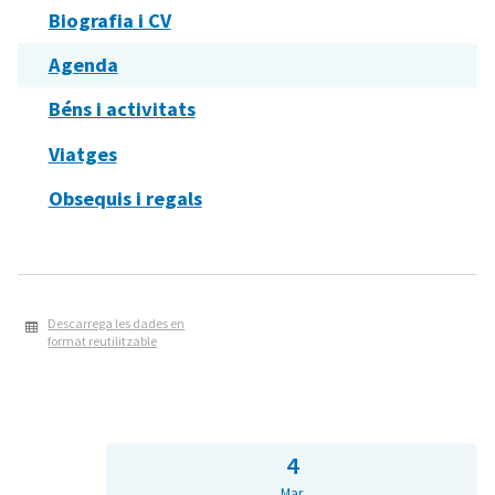
Biografia i CV
Agenda
Béns i activitats
Viatges
Obsequis i regals
Descarrega les dades en
format reutilitzable
4
Mar